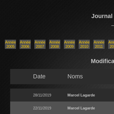
Journal
Année
Année
Année
Année
Année
Année
Année
An
2005
2006
2007
2008
2009
2010
2011
20
Modifica
Date
Noms
28/11/2019
Marcel Lagarde
22/11/2019
Marcel Lagarde