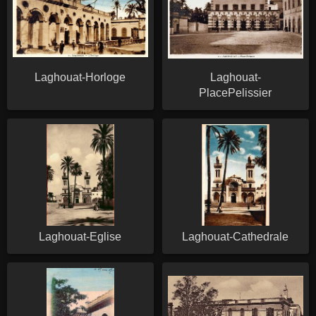
Laghouat-Horloge
Laghouat-
PlacePelissier
Laghouat-Eglise
Laghouat-Cathedrale