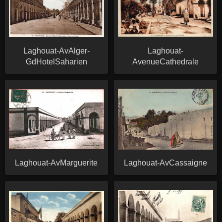
Laghouat-AvAlger-
Laghouat-
GdHotelSaharien
AvenueCathedrale
Laghouat-AvMarguerite
Laghouat-AvCassaigne