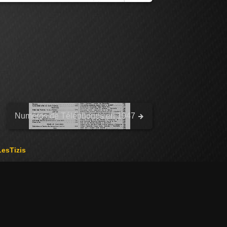
Numéros de Téléphones en 1947
LesTizis