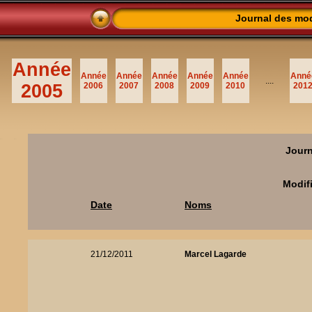
Journal des modi
Année
Année
Année
Année
Année
Année
Anné
....
2005
2006
2007
2008
2009
2010
201
Journ
Modifi
Date
Noms
21/12/2011
Marcel Lagarde