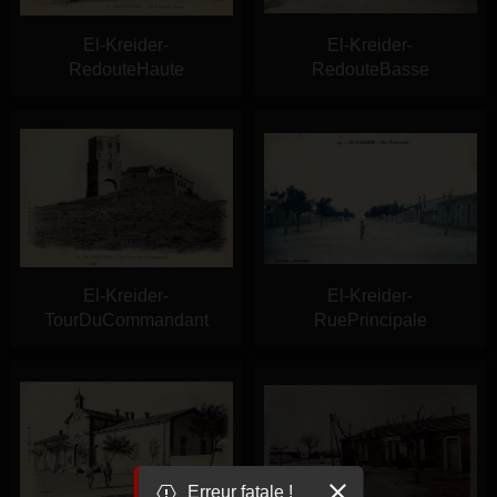
El-Kreider-
El-Kreider-
RedouteHaute
RedouteBasse
El-Kreider-
El-Kreider-
TourDuCommandant
RuePrincipale
Erreur fatale !