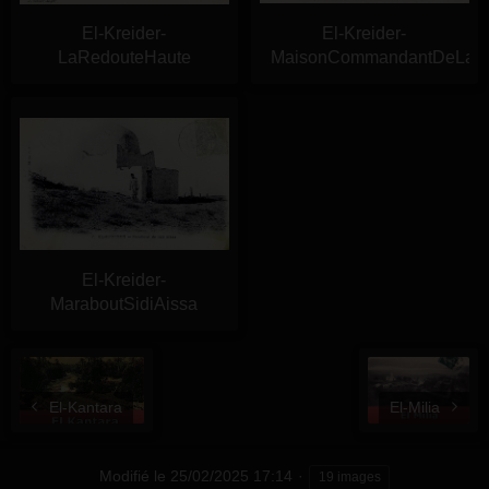
El-Kreider-
El-Kreider-
LaRedouteHaute
MaisonCommandantDeLaP
El-Kreider-
MaraboutSidiAissa
El-Kantara
El-Milia
Modifié le
25/02/2025 17:14
19 images