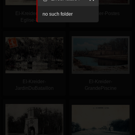
El-Kreider-Mairie-
El-Kreider-Postes
no such folder
Eglise-Ecole
El-Kreider-
El-Kreider-
JardinDuBataillon
GrandePiscine