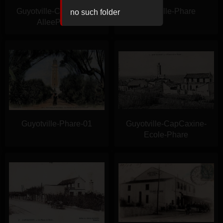
Guyotville-CapCaxine-
Guyotville-Phare
no such folder
AlleePhare
Guyotville-Phare-01
Guyotville-CapCaxine-
Ecole-Phare