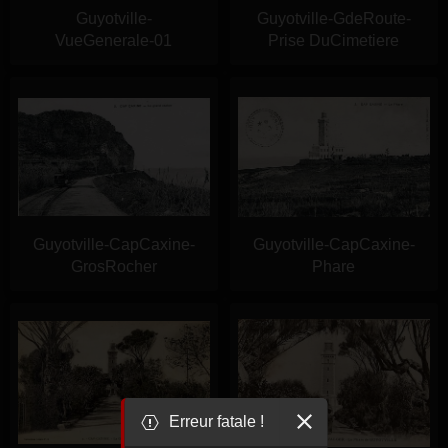
Guyotville-
Guyotville-GdeRoute-
VueGenerale-01
Prise DuCimetiere
Guyotville-CapCaxine-
Guyotville-CapCaxine-
GrosRocher
Phare
Erreur fatale !