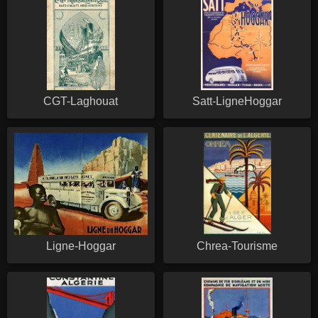
CGT-Laghouat
Satt-LigneHoggar
Ligne-Hoggar
Chrea-Tourisme