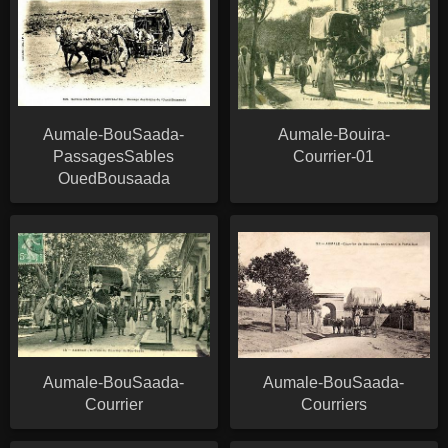
Aumale-BouSaada-
Aumale-Bouira-
PassagesSables
Courrier-01
OuedBousaada
Aumale-BouSaada-
Aumale-BouSaada-
Courrier
Courriers