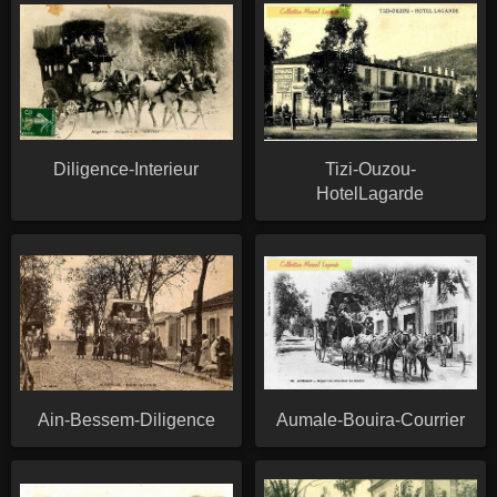
Diligence-Interieur
Tizi-Ouzou-
HotelLagarde
Ain-Bessem-Diligence
Aumale-Bouira-Courrier