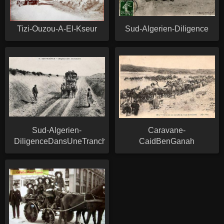
Tizi-Ouzou-A-El-Kseur
Sud-Algerien-Diligence
Sud-Algerien-
Caravane-
DiligenceDansUneTranchee
CaidBenGanah