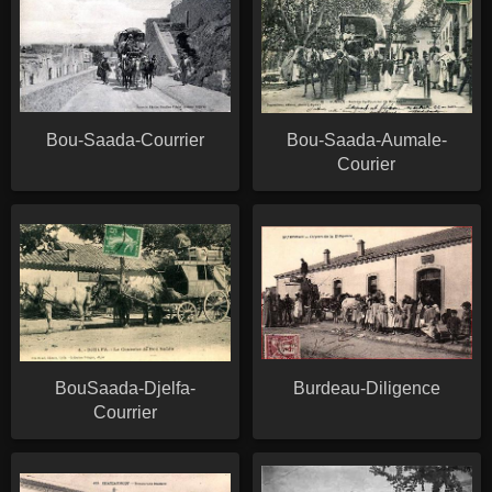
Bou-Saada-Courrier
Bou-Saada-Aumale-
Courier
BouSaada-Djelfa-
Burdeau-Diligence
Courrier