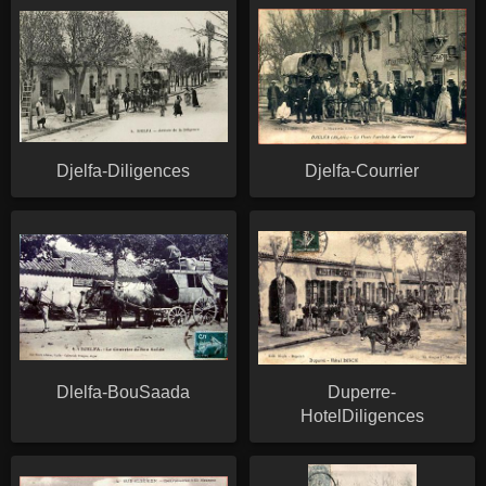
Djelfa-Diligences
Djelfa-Courrier
Dlelfa-BouSaada
Duperre-
HotelDiligences