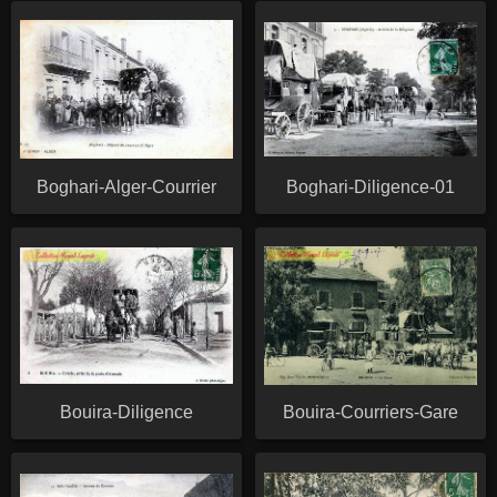
Boghari-Alger-Courrier
Boghari-Diligence-01
Bouira-Diligence
Bouira-Courriers-Gare