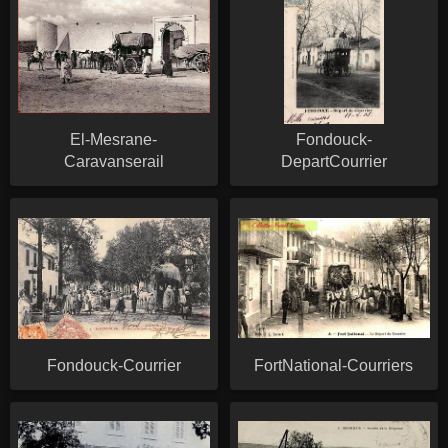
El-Mesrane-
Fondouck-
Caravanserail
DepartCourrier
Fondouck-Courrier
FortNational-Courriers