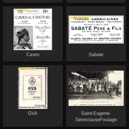
Caves
Sabate
GVA
Saint-Eugene-
SeneclauseFoulage