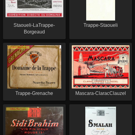
Staoueli-LaTrappe-
Trappe-Staoueli
Borgeaud
Trappe-Grenache
Mascara-ClaracClauzel