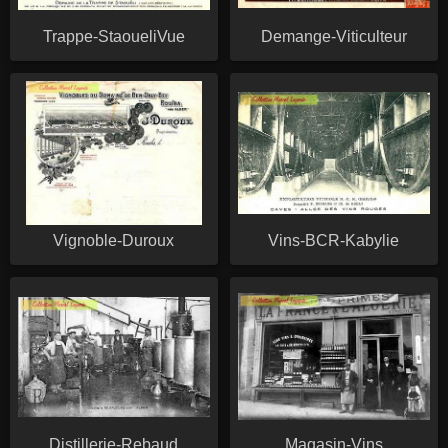
Trappe-StaoueliVue
Demange-Viticulteur
Vignoble-Duroux
Vins-BCR-Kabylie
Distillerie-Rebaud
Magasin-Vins