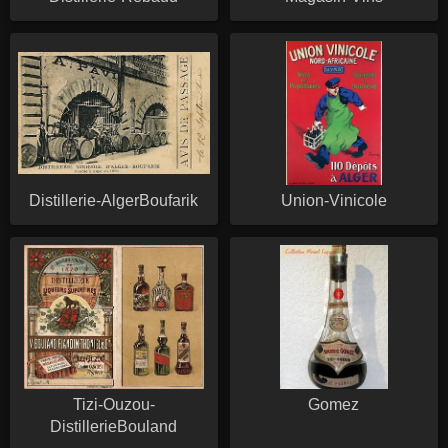
Distillerie-AlgerBoufarik
Union-Vinicole
Tizi-Ouzou-
Gomez
DistillerieBouland