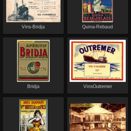
Vins-Bridja
Quina-Rebaud
Bridja
VinsOutremer